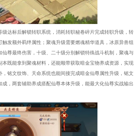
等级达标后解锁转职系统，消耗转职秘卷碎片完成转职升级，转
可触发额外羁绊属性；聚魂升级需要燃魂精华道具，冰原异兽组
加仙尊最终伤害，十级、二十级分别解锁特殊战斗机制，聚魂与
副本既能拿到聚魂材料，还能顺带获取暗金宝物养成资源，实现
外，铭文纹饰、天命系统也能间接完成暗金仙尊属性升级，铭文
加成，两套辅助养成搭配仙尊本体升级，能最大化仙尊实战输出