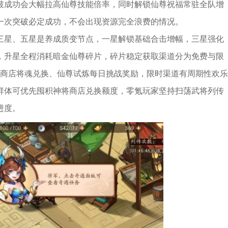
破成功会大幅拉高仙尊技能倍率，同时解锁仙尊祝福常驻全队增
一次突破必定成功，不会出现资源完全浪费的情况。
三星、五星是养成质变节点，一星解锁基础合击增幅，三星强化
，升星全程消耗暗金仙尊碎片，碎片稳定获取渠道分为免费与限
将商店将魂兑换、仙尊试炼每日挑战奖励，限时渠道有周期性欢乐
群体可优先囤积神将商店兑换额度，零氪玩家坚持扫荡武将列传
进度。