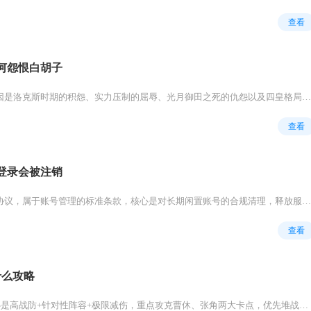
查看
何怨恨白胡子
凯多怨恨白胡子的核心原因是洛克斯时期的积怨、实力压制的屈辱、光月御田之死的仇怨以及四皇格局的利益冲突，多重矛盾叠加让二人...
查看
登录会被注销
该规则源自网易游戏用户协议，属于账号管理的标准条款，核心是对长期闲置账号的合规清理，释放服务器资源并保障用户数据安全。注...
查看
什么攻略
少年三国志235章通关核心是高战防+针对性阵容+极限减伤，重点攻克曹休、张角两大卡点，优先堆战防至100+、减伤60+，...