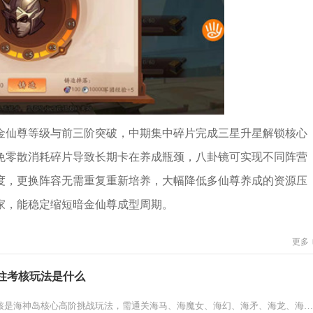
金仙尊等级与前三阶突破，中期集中碎片完成三星升星解锁核心
免零散消耗碎片导致长期卡在养成瓶颈，八卦镜可实现不同阵营
度，更换阵容无需重复重新培养，大幅降低多仙尊养成的资源压
家，能稳定缩短暗金仙尊成型周期。
更多
柱考核玩法是什么
斗罗大陆武魂觉醒圣柱考核是海神岛核心高阶挑战玩法，需通关海马、海魔女、海幻、海矛、海龙、海星、海神七大圣柱，击败各柱守护...