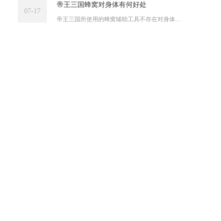
帝王三国蜂窝对身体有何好处
07-17
帝王三国所使用的蜂窝辅助工具不存在对身体的正面益处，长期依赖...