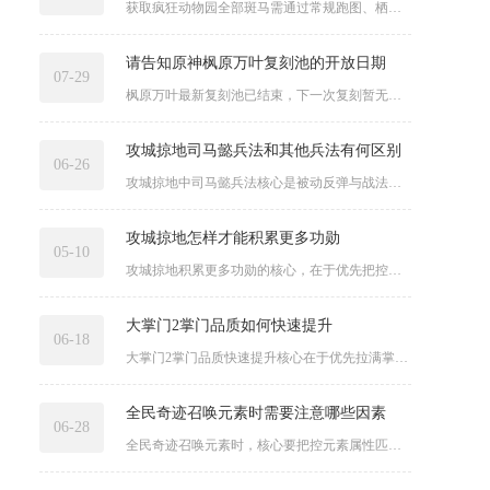
获取疯狂动物园全部斑马需通过常规跑图、栖息地升级、特殊挑战、...
请告知原神枫原万叶复刻池的开放日期
07-29
枫原万叶最新复刻池已结束，下一次复刻暂无官方确切消息，依据过...
攻城掠地司马懿兵法和其他兵法有何区别
06-26
攻城掠地中司马懿兵法核心是被动反弹与战法吸收返还，和其他兵法...
攻城掠地怎样才能积累更多功勋
05-10
攻城掠地积累更多功勋的核心，在于优先把控国战与副本的高频战斗...
大掌门2掌门品质如何快速提升
06-18
大掌门2掌门品质快速提升核心在于优先拉满掌门等级、集中资源激...
全民奇迹召唤元素时需要注意哪些因素
06-28
全民奇迹召唤元素时，核心要把控元素属性匹配、能量槽状态、召唤...