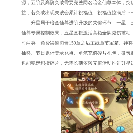
源，五阶及高阶突破需要完整同名暗金仙尊本体，突
益，若突破出现失败会累计祝福值，祝福值拉满后下
升星属于暗金仙尊进阶升级的关键环节，一星、
仙尊专属控制效果，五星直接激活高额全队减伤被动
时两类，免费渠道包含150章之后主线章节宝箱、神
抽奖、节日累计登录兑换、单笔充值碎片礼包，微氪
也能稳定积攒碎片，无需长期依赖充值活动推进升星