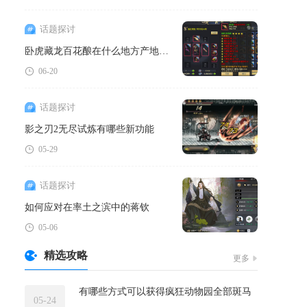
话题探讨
卧虎藏龙百花酿在什么地方产地鲜酿
06-20
话题探讨
影之刃2无尽试炼有哪些新功能
05-29
话题探讨
如何应对在率土之滨中的蒋钦
05-06
精选攻略
更多
有哪些方式可以获得疯狂动物园全部斑马
05-24