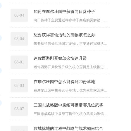
如何在摩尔庄园中获得向日葵种子
08-04
向日葵种子主要通过梅森种子商店购买解锁，农场主等级达到7级即...
想要获得忘仙活动的宠物该怎么办
08-04
想要获得忘仙活动限定宠物，主要通过完成活动专属任务积累兑换道...
迷你西游刚开始怎么快速升级
08-01
迷你西游开局快速升级的核心逻辑是主线推进优先、体力精准分配，...
在摩尔庄园中怎么能得到20份草地
08-03
在摩尔庄园中集齐20份草地，优先依靠家园耕地回填、商店直接采...
普通继承消耗...
三国志战略版中袁绍可携带哪几位武将
08-07
三国志战略版中袁绍可携带的核心武将为朱儁、张任、陈宫、吕布、...
攻城掠地的过程中战略与战术如何结合