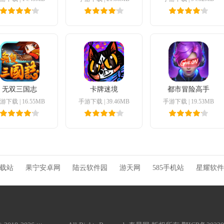
无双三国志
卡牌迷境
都市冒险高手
游下载
|
16.55MB
手游下载
|
39.46MB
手游下载
|
19.53MB
下载站
果宁安卓网
陆云软件园
游天网
585手机站
星耀软件