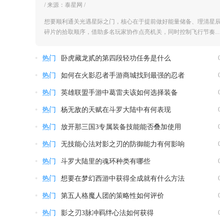
/ 来源：泰星网 /
想要顺利通关光遇星际之门，核心在于提前做好能量储备、理清星
碎片的拾取顺序，借助多名玩家协作点亮机关，同时控制飞行节奏
规...
热门
卧虎藏龙贰的第四段轻功任务是什么
热门
如何在火影忍者手游商城找到最强的忍者
热门
英雄联盟手游中葛雷夫该如何选择装备
热门
杨无敌的天赋在斗罗大陆中有何表现
热门
放开那三国3专属装备技能能否叠加使用
热门
无技能心法对影之刃的防御能力有何影响
热门
斗罗大陆里的魂环种类有哪些
热门
想要在梦幻西游中获得全成就有什么方法
热门
第五人格魔人团的策略性如何评价
热门
影之刃3脉冲羁绊心法如何获得