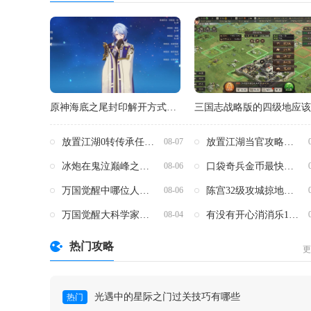
原神海底之尾封印解开方式是什么
放置江湖0转传承任务存在困难吗
放置江湖当官攻略是否对个人发展有帮助
08-07
冰炮在鬼泣巅峰之战中如何获得
口袋奇兵金币最快消耗的技巧有哪些
08-06
万国觉醒中哪位人物无人可敌
陈宫32级攻城掠地有什么要求和提示
08-06
万国觉醒大科学家对未来的发展有何启示
有没有开心消消乐134关的攻略
08-04
热门攻略
更
光遇中的星际之门过关技巧有哪些