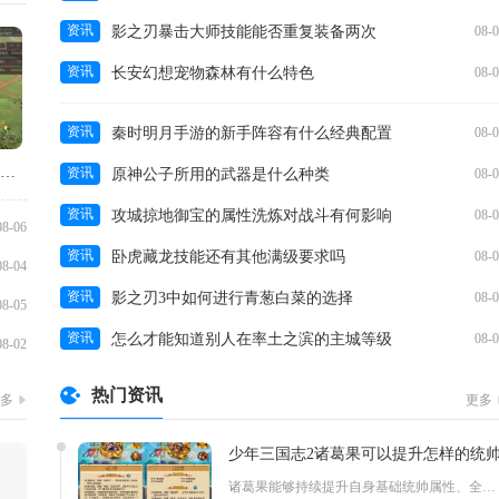
资讯
影之刃暴击大师技能能否重复装备两次
08-
资讯
长安幻想宠物森林有什么特色
08-
资讯
秦时明月手游的新手阵容有什么经典配置
08-
三国志战略版的四级地应该怎么攻打
资讯
原神公子所用的武器是什么种类
08-
资讯
攻城掠地御宝的属性洗炼对战斗有何影响
08-
08-06
资讯
卧虎藏龙技能还有其他满级要求吗
08-
08-04
资讯
影之刃3中如何进行青葱白菜的选择
08-
08-05
资讯
怎么才能知道别人在率土之滨的主城等级
08-
08-02
热门资讯
多
更多
少年三国志2诸葛果可以提升怎样的统
诸葛果能够持续提升自身基础统帅属性、全队阵营统帅加成，还能依...