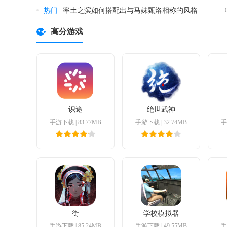
热门
率土之滨如何搭配出与马妹甄洛相称的风格
高分游戏
识途
绝世武神
手游下载
|
83.77MB
手游下载
|
32.74MB
手
街
学校模拟器
手游下载
|
85.24MB
手游下载
|
49.55MB
手