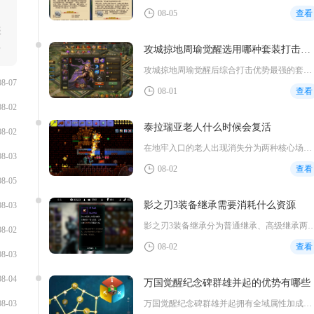
08-05
查看
辰
攻城掠地周瑜觉醒选用哪种套装打击更有优势
攻城掠地周瑜觉醒后综合打击优势最强的套装为真烛龙套装，比武单...
08-07
08-01
查看
08-02
泰拉瑞亚老人什么时候会复活
08-02
在地牢入口的老人出现消失分为两种核心场景，第一种是玩家夜晚对...
08-03
08-02
查看
08-05
影之刃3装备继承需要消耗什么资源
08-03
影之刃3装备继承分为普通继承、高级继承两种模式，
08-02
08-02
查看
08-03
08-04
万国觉醒纪念碑群雄并起的优势有哪些
万国觉醒纪念碑群雄并起拥有全域属性加成、分层丰厚物资奖励、服...
08-03