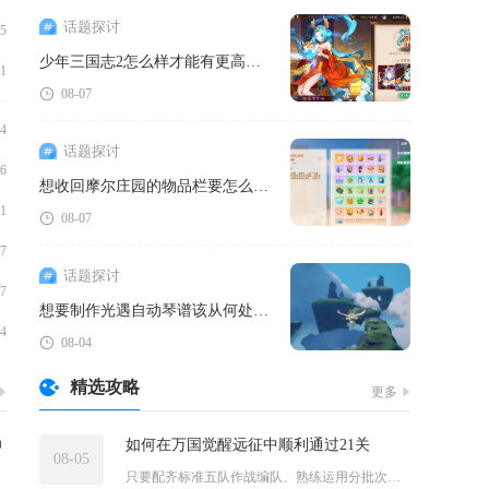
话题探讨
05
少年三国志2怎么样才能有更高的攻击力
01
08-07
04
话题探讨
06
想收回摩尔庄园的物品栏要怎么操作
01
08-07
07
话题探讨
07
想要制作光遇自动琴谱该从何处开始
04
08-04
精选攻略
更多
帅
如何在万国觉醒远征中顺利通过21关
08-05
只要配齐标准五队作战编队、熟练运用分批次拉怪拉扯战术、提前叠...