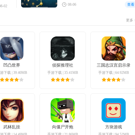
08-06
查看
08-02
更多
凹凸世界
侦探推理社
三国志汉宫启示录
游下载
|
39.40MB
手游下载
|
35.41MB
手游下载
|
64.92MB
武林乱挂
向僵尸开炮
方块游戏
游下载
|
14.49MB
手游下载
|
21.86MB
手游下载
|
94.52MB