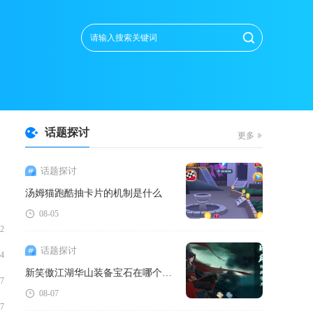
话题探讨
更多
话题探讨
汤姆猫跑酷抽卡片的机制是什么
08-05
02
话题探讨
04
新笑傲江湖华山装备宝石在哪个副本掉落
07
08-07
07