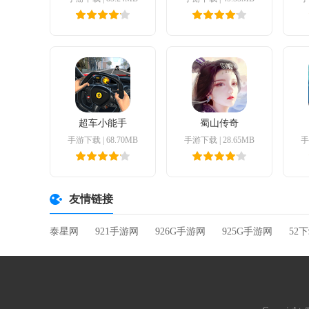
超车小能手
蜀山传奇
手游下载
|
68.70MB
手游下载
|
28.65MB
手
友情链接
泰星网
921手游网
926G手游网
925G手游网
52