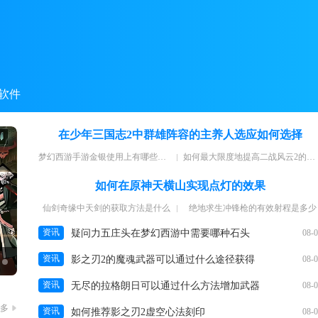
软件
在少年三国志2中群雄阵容的主养人选应如何选择
梦幻西游手游金银使用上有哪些注意事项
如何最大限度地提高二战风云2的设施点
如何在原神天横山实现点灯的效果
仙剑奇缘中天剑的获取方法是什么
绝地求生冲锋枪的有效射程是多少
资讯
疑问力五庄头在梦幻西游中需要哪种石头
08-
资讯
影之刃2的魔魂武器可以通过什么途径获得
08-
资讯
无尽的拉格朗日可以通过什么方法增加武器
08-
多
资讯
如何推荐影之刃2虚空心法刻印
08-