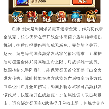
血神·刑天是蜀国爆发流首选暗金宠，作为初代暗
金战宠，核心优势在于开战全体高额护盾与纯粹增伤
机制，护盾仅提供伤害加成无减免，完美契合关羽、
赵云、黄忠等蜀国高频爆发武将的输出需求，五星护
盾可覆盖全体武将高额生命上限，对战群雄一波流、
魏国控制先手阵容时，能保障蜀国首轮完整打出全套
爆发伤害。战吼技能在敌方武将阵亡后概率为我方残
血单位回血并叠加伤害，蜀国多斩杀武将可高频触发
该效果，快速拉开血线差距；护佑属性偏向攻击与暴
击，适合绑定蜀国主C武将提升单核上限，神炼优先点