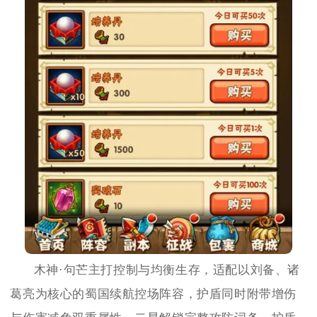
木神·句芒主打控制与均衡生存，适配以刘备、诸
葛亮为核心的蜀国续航控场阵容，护盾同时附带增伤