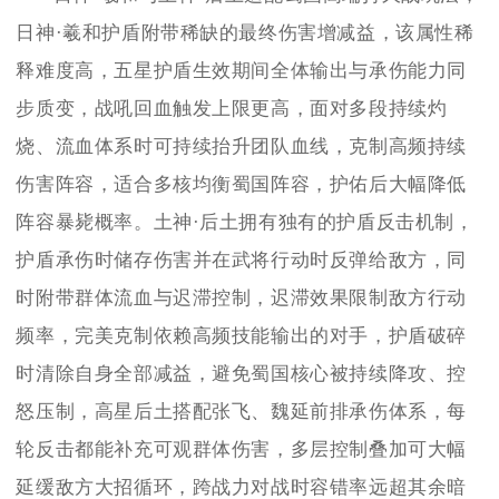
日神·羲和护盾附带稀缺的最终伤害增减益，该属性稀
释难度高，五星护盾生效期间全体输出与承伤能力同
步质变，战吼回血触发上限更高，面对多段持续灼
烧、流血体系时可持续抬升团队血线，克制高频持续
伤害阵容，适合多核均衡蜀国阵容，护佑后大幅降低
阵容暴毙概率。土神·后土拥有独有的护盾反击机制，
护盾承伤时储存伤害并在武将行动时反弹给敌方，同
时附带群体流血与迟滞控制，迟滞效果限制敌方行动
频率，完美克制依赖高频技能输出的对手，护盾破碎
时清除自身全部减益，避免蜀国核心被持续降攻、控
怒压制，高星后土搭配张飞、魏延前排承伤体系，每
轮反击都能补充可观群体伤害，多层控制叠加可大幅
延缓敌方大招循环，跨战力对战时容错率远超其余暗