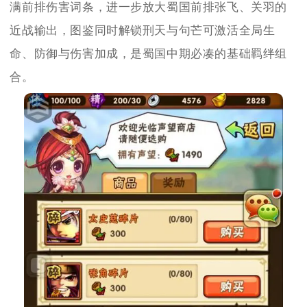
满前排伤害词条，进一步放大蜀国前排张飞、关羽的
近战输出，图鉴同时解锁刑天与句芒可激活全局生
命、防御与伤害加成，是蜀国中期必凑的基础羁绊组
合。