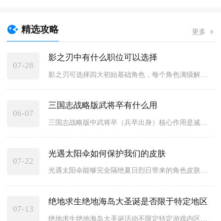
精选攻略
更多
影之刃中有什么职位可以选择
07-28
影之刃可选择四大初始基础角色，每个角色满级解锁两条转职分支，...
三国志战略版武将卒有什么用
06-07
三国志战略版中武将卒（兵卒出身）核心作用是减统御、提体力恢复...
光遇太阳伞如何保护我们的皮肤
07-22
光遇太阳伞能够完全隔绝夏日烈日带来的角色皮肤灼伤效果，同时持...
绝地求生绝地海岛大圣诞是否限于特定地区
07-13
绝地求生绝地海岛大圣诞活动不限定特定游戏内区域，但圣诞树等核...