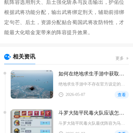
航阵容选用刑天、后土强化斩杀与反击输出，护佑位
根据武将功能分配，输出武将绑定刑天，辅助前排绑
定句芒、后土，资源分配贴合蜀国武将攻防特性，才
能最大化暗金宠带来的阵容提升效果。
相关资讯
更多
如何在绝地求生手游中获取四级头装备
绝地求生手游中不存在官方设定的四级头，玩家口中的四级头，是指...
2026-05-07
查看
斗罗大陆平民毒火队应该怎样阵容推荐
斗罗大陆平民毒火队最优阵容为马红俊、独孤博、火舞、柳二龙、宁...