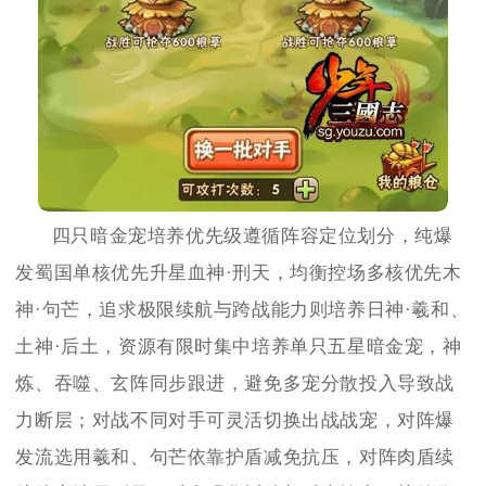
四只暗金宠培养优先级遵循阵容定位划分，纯爆
发蜀国单核优先升星血神·刑天，均衡控场多核优先木
神·句芒，追求极限续航与跨战能力则培养日神·羲和、
土神·后土，资源有限时集中培养单只五星暗金宠，神
炼、吞噬、玄阵同步跟进，避免多宠分散投入导致战
力断层；对战不同对手可灵活切换出战战宠，对阵爆
发流选用羲和、句芒依靠护盾减免抗压，对阵肉盾续