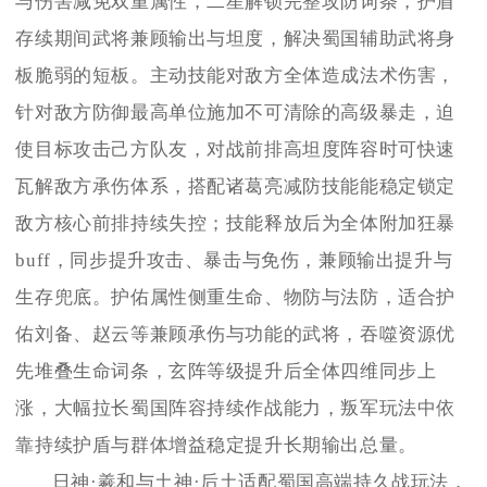
与伤害减免双重属性，二星解锁完整攻防词条，护盾
存续期间武将兼顾输出与坦度，解决蜀国辅助武将身
板脆弱的短板。主动技能对敌方全体造成法术伤害，
针对敌方防御最高单位施加不可清除的高级暴走，迫
使目标攻击己方队友，对战前排高坦度阵容时可快速
瓦解敌方承伤体系，搭配诸葛亮减防技能能稳定锁定
敌方核心前排持续失控；技能释放后为全体附加狂暴
buff，同步提升攻击、暴击与免伤，兼顾输出提升与
生存兜底。护佑属性侧重生命、物防与法防，适合护
佑刘备、赵云等兼顾承伤与功能的武将，吞噬资源优
先堆叠生命词条，玄阵等级提升后全体四维同步上
涨，大幅拉长蜀国阵容持续作战能力，叛军玩法中依
靠持续护盾与群体增益稳定提升长期输出总量。
日神·羲和与土神·后土适配蜀国高端持久战玩法，