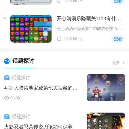
2026-06-03
查看
开心消消乐隐藏关1123有什么技巧
开心消消乐隐藏关1123的核心技巧是优先清障开路、针对性合成...
2026-06-02
查看
话题探讨
更多
话题探讨
斗罗大陆禁地宝藏第七关宝藏的下落在哪里
06-30
话题探讨
火影忍者忍具传说刀该如何保养