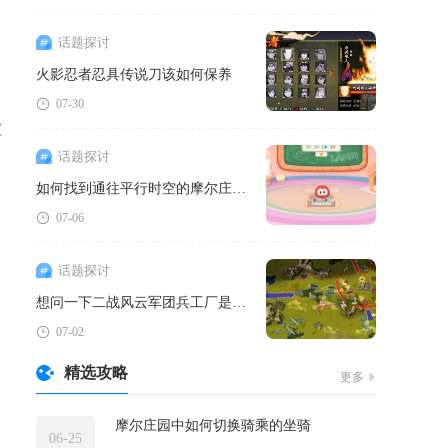
话题探讨
火影忍者忍具传说刀该如何保养
07-30
被
话题探讨
如何找到通往平行时空的摩尔庄园之路
07-06
话题探讨
想问一下二战风云军团兵工厂是在哪里建造的
07-02
精选攻略
更多
摩尔庄园中如何切换骑乘的坐骑
06-25