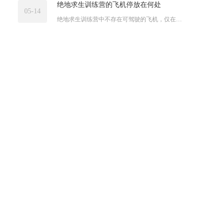
绝地求生训练营的飞机停放在何处
05-14
绝地求生训练营中不存在可驾驶的飞机，仅在跳伞练习区上空固定刷...