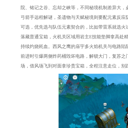
院、铭记之谷、忘却之峡等，不同秘境机制差异大，
弓箭手远程解谜，圣遗物与天赋秘境则要配元素反应
可选，优先选与队伍元素契合的，比如带雷系就选火
落藏普通宝箱，火机关区域用岩主E技能垫脚拿高处
持续灼烧耗血。西风之鹰的庙宇多火焰机关与电路陷
前进时引爆两侧炸药桶毁坏电路，解锁大门，复苏之
场，借风场飞到对面拿珍贵宝箱，全程注意走位，别