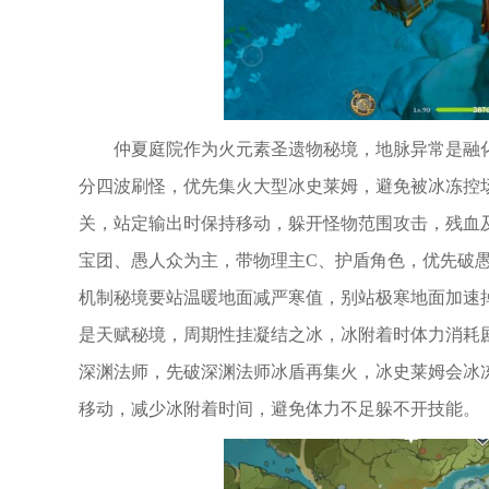
仲夏庭院作为火元素圣遗物秘境，地脉异常是融
分四波刷怪，优先集火大型冰史莱姆，避免被冰冻控场
关，站定输出时保持移动，躲开怪物范围攻击，残血
宝团、愚人众为主，带物理主C、护盾角色，优先破愚
机制秘境要站温暖地面减严寒值，别站极寒地面加速
是天赋秘境，周期性挂凝结之冰，冰附着时体力消耗
深渊法师，先破深渊法师冰盾再集火，冰史莱姆会冰冻
移动，减少冰附着时间，避免体力不足躲不开技能。