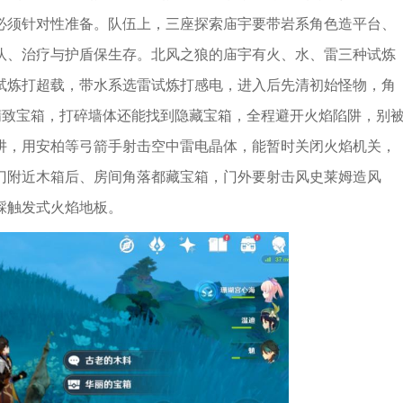
必须针对性准备。队伍上，三座探索庙宇要带岩系角色造平台、
队、治疗与护盾保生存。北风之狼的庙宇有火、水、雷三种试炼
试炼打超载，带水系选雷试炼打感电，进入后先清初始怪物，角
精致宝箱，打碎墙体还能找到隐藏宝箱，全程避开火焰陷阱，别
阱，用安柏等弓箭手射击空中雷电晶体，能暂时关闭火焰机关，
门附近木箱后、房间角落都藏宝箱，门外要射击风史莱姆造风
踩触发式火焰地板。