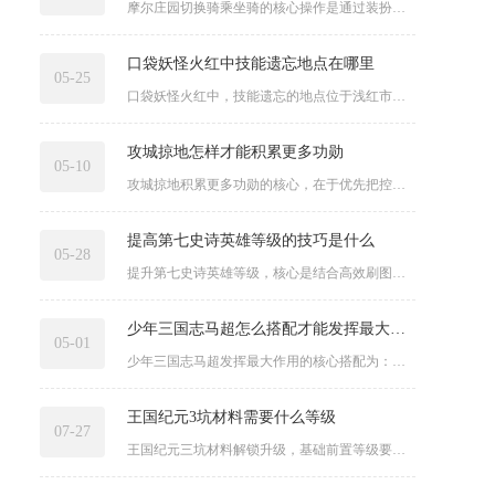
摩尔庄园切换骑乘坐骑的核心操作是通过装扮界面的载具栏快速替换...
口袋妖怪火红中技能遗忘地点在哪里
05-25
口袋妖怪火红中，技能遗忘的地点位于浅红市宝可梦中心左侧的民房...
攻城掠地怎样才能积累更多功勋
05-10
攻城掠地积累更多功勋的核心，在于优先把控国战与副本的高频战斗...
提高第七史诗英雄等级的技巧是什么
05-28
提升第七史诗英雄等级，核心是结合高效刷图获取经验、巧用经验道...
少年三国志马超怎么搭配才能发挥最大的作用
05-01
少年三国志马超发挥最大作用的核心搭配为：阵容选择马超、赵云、...
王国纪元3坑材料需要什么等级
07-27
王国纪元三坑材料解锁升级，基础前置等级要求为城堡25级，战争...