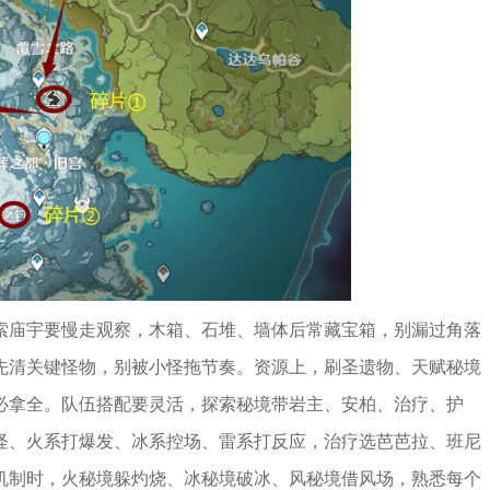
索庙宇要慢走观察，木箱、石堆、墙体后常藏宝箱，别漏过角落
先清关键怪物，别被小怪拖节奏。资源上，刷圣遗物、天赋秘境
，必拿全。队伍搭配要灵活，探索秘境带岩主、安柏、治疗、护
怪、火系打爆发、冰系控场、雷系打反应，治疗选芭芭拉、班尼
机制时，火秘境躲灼烧、冰秘境破冰、风秘境借风场，熟悉每个