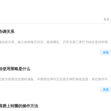
更多
协调关系
想要快速和庄园居民建立融洽的关系，核心依靠每日对话、精准赠礼、日常交易三类行为结合坚持积累，避开居民讨厌的物品，搭配琦琦...
查看
佳使用策略是什么
攻城掠地角石的最优使用思路为前期优先囤积储备，中期用丝绸与宝石填充神匠铸造进度，角石留作中后期补齐缺口，武将养成阶段按需...
查看
肩膀上转圈的操作方法