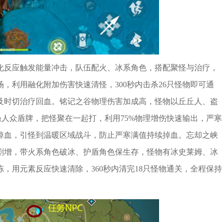
化反应触发能量冲击，队伍配火、冰系角色，搭配聚怪与治疗，
，利用融化附加伤害快速清怪，300秒内击杀26只怪物即可通
及时切治疗回血。铭记之谷物理伤害加成高，怪物以丘丘人、盗
人众盾牌，把怪聚在一起打，利用75%物理增伤快速输出，严寒
掉血，引怪到温暖区域战斗，防止严寒满值持续掉血。忘却之峡
剧增，带火系角色破冰、护盾角色保生存，怪物有冰史莱姆、冰
，用元素反应快速清除，360秒内清完18只怪物通关，全程保持