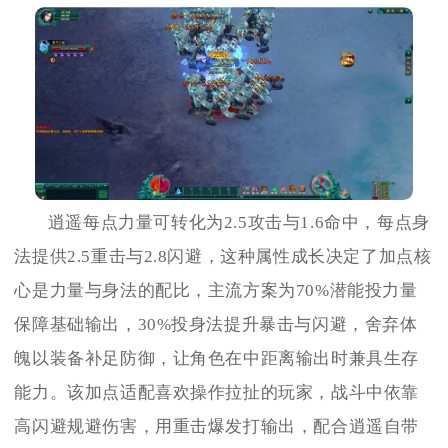
逍遥每点力量可转化为2.5攻击与1.6命中，每点身
法提供2.5重击与2.8闪避，这种属性成长决定了加点核
心是力量与身法的配比，主流方案为70%潜能投力量
保障基础输出，30%投身法提升暴击与闪避，舍弃体
魄以装备补足防御，让角色在中距离输出时兼具生存
能力。该加点适配喜欢操作拉扯的玩家，战斗中依靠
高闪避规避伤害，用重击爆发打输出，配合逍遥自带