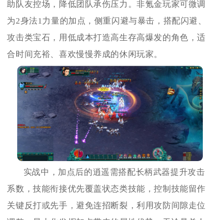
助队友控场，降低团队承伤压力。非氪金玩家可微调
为2身法1力量的加点，侧重闪避与暴击，搭配闪避、
攻击类宝石，用低成本打造高生存高爆发的角色，适
合时间充裕、喜欢慢慢养成的休闲玩家。
实战中，加点后的逍遥需搭配长柄武器提升攻击
系数，技能衔接优先覆盖状态类技能，控制技能留作
关键反打或先手，避免连招断裂，利用攻防间隙走位