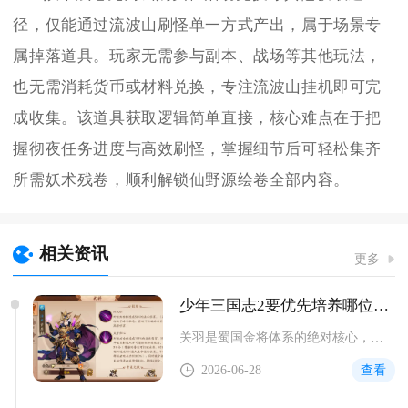
径，仅能通过流波山刷怪单一方式产出，属于场景专
属掉落道具。玩家无需参与副本、战场等其他玩法，
也无需消耗货币或材料兑换，专注流波山挂机即可完
成收集。该道具获取逻辑简单直接，核心难点在于把
握彻夜任务进度与高效刷怪，掌握细节后可轻松集齐
所需妖术残卷，顺利解锁仙野源绘卷全部内容。
相关资讯
更多
少年三国志2要优先培养哪位金将属于蜀国
关羽是蜀国金将体系的绝对核心，兼具前排承伤、高频回怒、免控与...
2026-06-28
查看