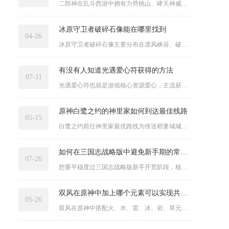
二郎神在乱斗西游中拥有力劈桃山、哮天神威、天生神目三个主动技...
冰原守卫者破碎石像能在哪里找到
04-26
冰原守卫者破碎石像主要分布在凛风峡谷、破碎的北方小镇、龙骨之...
有没有人知道光遇爱心符获得的方法
07-11
光遇爱心符也就是游戏核心资源爱心，主流获取渠道分为好友社交互...
原神白鹭之约的神里家如何到达最佳线路
05-15
白鹭之约前往神里家最优路线为传送稻妻城城内锚点，沿城内主干道...
如何在三国志战略版中避免新手期的常见错误
07-26
想要平稳度过三国志战略版新手开荒阶段，核心是克制急于求成的心...
双风在原神中加上哪个元素可以实现共鸣效果
05-26
双风在原神中搭配火、水、雷、冰、岩、草元素均可触发对应元素共...