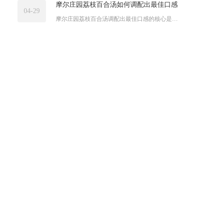
摩尔庄园荔枝百合汤如何调配出最佳口感
04-29
摩尔庄园荔枝百合汤调配出最佳口感的核心是严格遵循荔枝2个、百...