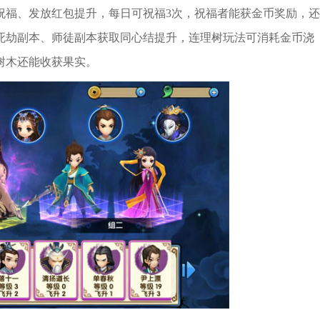
祝福、发放红包提升，每日可祝福3次，祝福者能获金币奖励，还
死劫副本、师徒副本获取同心结提升，连理树玩法可消耗金币浇
树木还能收获果实。