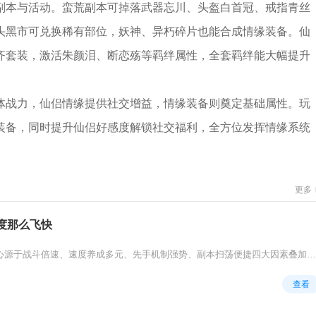
副本与活动。蛮荒副本可掉落武器忘川、头盔白首冠、戒指青丝
头黑市可兑换稀有部位，妖神、异朽碎片也能合成情缘装备。仙
齐套装，激活朱颜泪、断恋殇等羁绊属性，全套羁绊能大幅提升
体战力，仙侣情缘提供社交增益，情缘装备则奠定基础属性。玩
装备，同时提升仙侣好感度解锁社交福利，全方位发挥情缘系统
更多
度那么飞快
少年三国志节奏飞快，核心源于战斗倍速、速度养成多元、先手机制强势、副本扫荡便捷四大因素叠加，让整体推进效率远高于同类回合...
查看