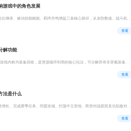
响游戏中的角色发展
战略副将属性通过基础百分比继承、被动技能赋能、羁绊共鸣增益三条核心路径，从攻防数值、战斗机制、阵容协同三方面深度影响主将...
查看
分解功能
大掌门2有装备分解功能，游戏内称为装备回收，是资源循环利用的核心玩法，可分解所有非穿戴装备并返还对应养成材料。装备分解功...
查看
方法是什么
率土之滨五铢主要通过自然增长、完成赛季任务、同盟攻城、扫荡中立营地、阵营对战获胜及沦陷敌对阵营玩家六种核心途径获取，合理...
查看