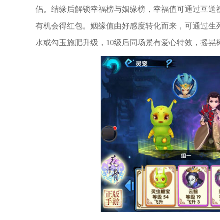
侣。结缘后解锁幸福榜与姻缘榜，幸福值可通过互送
有机会得红包。姻缘值由好感度转化而来，可通过生
水或勾玉施肥升级，10级后同场景有爱心特效，摇晃