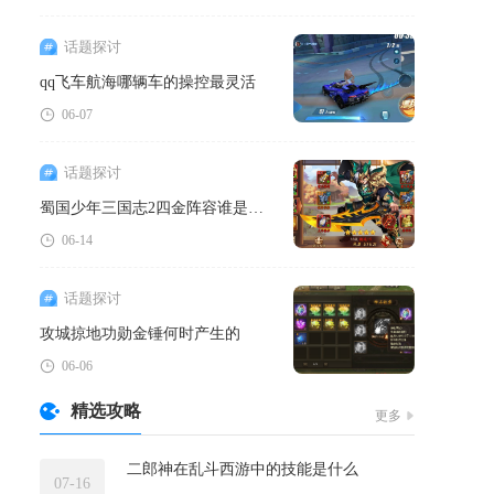
话题探讨
qq飞车航海哪辆车的操控最灵活
06-07
话题探讨
蜀国少年三国志2四金阵容谁是最强的角色
06-14
话题探讨
攻城掠地功勋金锤何时产生的
06-06
精选攻略
更多
二郎神在乱斗西游中的技能是什么
07-16