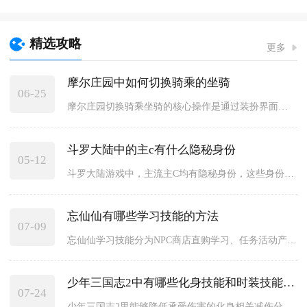
精选攻略
更多
摩尔庄园中如何切换骑乘的坐骑
06-25
摩尔庄园切换骑乘坐骑的核心操作是通过装扮界面的载具栏快速替换...
斗罗大陆中的主c有什么隐秘身份
05-12
斗罗大陆游戏中，主流主C均有隐秘身份，这些身份不仅关联核心战...
忘仙仙有哪些学习技能的方法
07-09
忘仙仙学习技能分为NPC商店直购学习、任务活动产出技能书学习...
少年三国志2中有哪些化身技能和时装技能可以减少伤害
07-24
少年三国志2里能够降低承受伤害的化身相关减伤分为图鉴固定减伤...