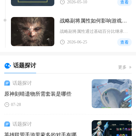
2026-05-10
查看
战略副将属性如何影响游戏中的角色发展
战略副将属性通过基础百分比继承、被动技能赋能、羁绊共鸣增益三...
2026-06-25
查看
话题探讨
更多
话题探讨
原神刻晴遗物所需套装是哪些
07-28
话题探讨
英雄联盟手游里蒙多的对手有哪些英雄