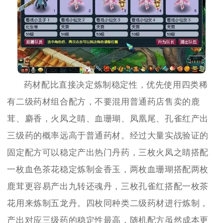
药材配比直接决定炼制稳定性，优先使用四类稀
有二级药材组合配方，不要混用普通药店售卖的鹿
茸、麝香，火凤之睛、血珊瑚、凤凰尾、孔雀红产出
三级药的概率远高于普通药材。经过大量实战验证的
固定配方可以稳定产出热门丹药，三枚火凤之睛搭配
一枚血色茶花稳定炼制金香玉，两枚血珊瑚搭配两枚
鹿茸更容易产出九转还魂丹，三枚孔雀红搭配一枚茶
花用来炼制五龙丹。四枚同种类二级药材进行炼制，
产出对应三级药的稳定性最高，随机配方虽然成本更